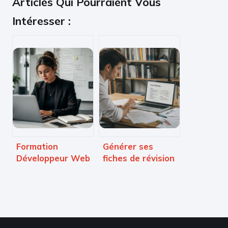
Articles Qui Pourraient Vous
Intéresser :
Formation
Générer ses
Développeur Web
fiches de révision
Ora Vendis :
par IA : 2 minutes
certification
pour synthétiser
RNCP, flexibilité
50 pages de cours
totale et
mentorat hybride