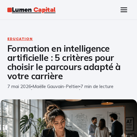
Lumen
Capital
Tech
EDUCATION
Formation en intelligence
Business
artificielle : 5 critères pour
Finance
choisir le parcours adapté à
votre carrière
Marketing
7 mai 2026
Maëlle Gauvain-Peltier
7 min de lecture
·
·
Éducation
Emploi