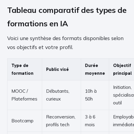
Tableau comparatif des types de
formations en IA
Voici une synthèse des formats disponibles selon
vos objectifs et votre profil.
Type de
Durée
Objectif
Public visé
formation
moyenne
principal
Initiation,
MOOC /
Débutants,
10h à
spécialisa
Plateformes
curieux
50h
outil
Reconversion,
3 à 6
Employabi
Bootcamp
profils tech
mois
immédiat