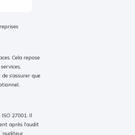
reprises
caces. Cela repose
 services,
t de s’assurer que
ationnel.
 ISO 27001. Il
ent après l’audit
L’auditeur