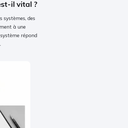
t-il vital ?
s systèmes, des
ement à une
le système répond
.