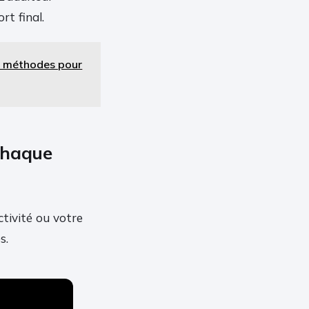
rt final.
 3 méthodes pour
 chaque
ctivité ou votre
s.