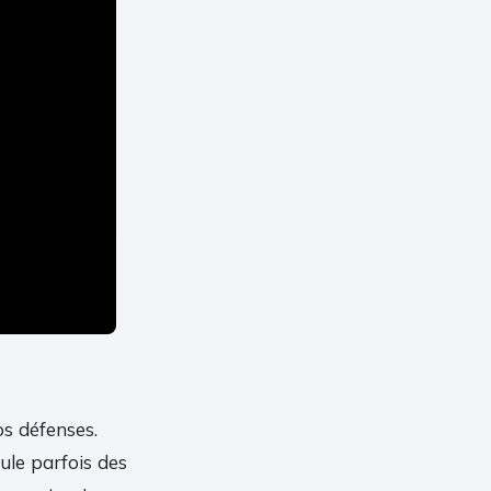
os défenses.
mule parfois des