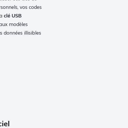
rsonnels, vos codes
La
clé USB
 aux modèles
 données illisibles
iel