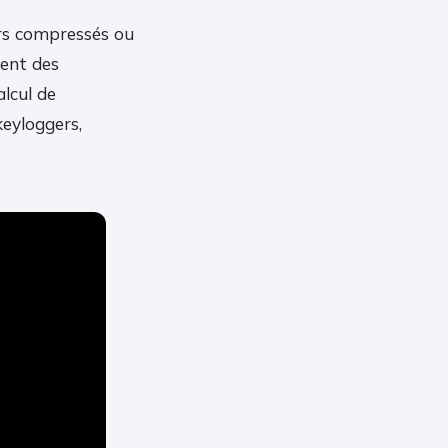
ers compressés ou
ntent des
alcul de
keyloggers,