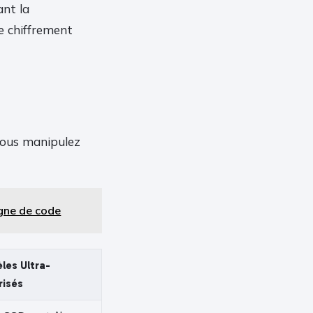
ant la
e chiffrement
 vous manipulez
igne de code
les Ultra-
risés