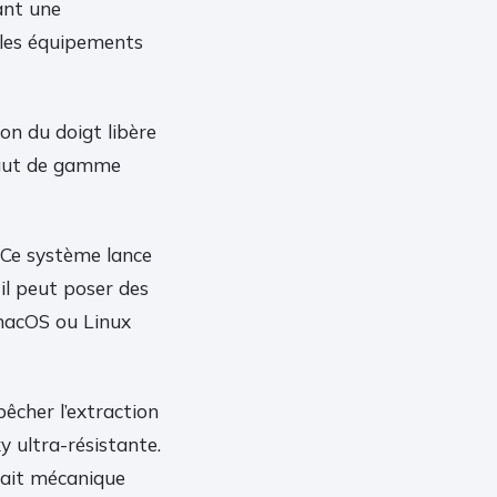
ant une
 les équipements
on du doigt libère
 haut de gamme
 Ce système lance
 il peut poser des
macOS ou Linux
pêcher l’extraction
y ultra-résistante.
rait mécanique