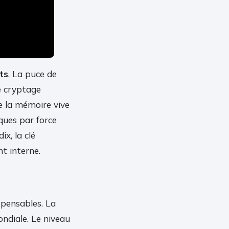
ts
. La puce de
e cryptage
de la mémoire vive
aques par force
x, la clé
t interne.
ispensables. La
ondiale. Le niveau