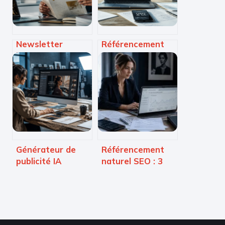
Newsletter
Référencement
innovation : 10
ChatGPT : 4
articles
leviers techniques
sélectionnés pour
et éditoriaux pour
maîtriser votre
devenir une
veille
source citée par
technologique
l’IA
Générateur de
Référencement
publicité IA
naturel SEO : 3
gratuit : 3 outils
piliers pour
pour créer des
dominer les
visuels sans
résultats de
graphiste
recherche sans
publicité