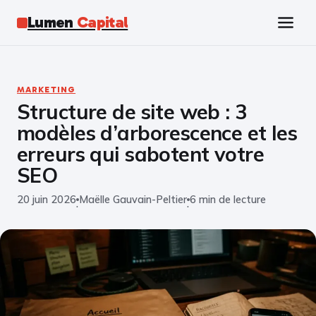
Lumen
Capital
Tech
MARKETING
Structure de site web : 3
Business
modèles d’arborescence et les
Finance
erreurs qui sabotent votre
SEO
Marketing
20 juin 2026
Maëlle Gauvain-Peltier
6 min de lecture
·
·
Éducation
Emploi