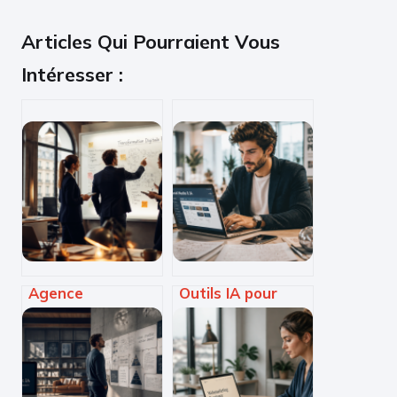
Articles Qui Pourraient Vous
Intéresser :
Agence
Outils IA pour
transformation
community
digitale à Paris : 4
managers : 4
leviers pour
réflexes pour
sécuriser votre
automatiser sans
croissance et
perdre votre