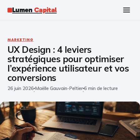
Lumen
Capital
Tech
MARKETING
UX Design : 4 leviers
Business
stratégiques pour optimiser
Finance
l’expérience utilisateur et vos
conversions
Marketing
26 juin 2026
Maëlle Gauvain-Peltier
6 min de lecture
·
·
Éducation
Emploi