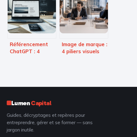
leviers pour
sélectionnés pour
sécuriser votre
maîtriser votre
croissance et
veille
moderniser vos
technologique
processus
Référencement
Image de marque :
ChatGPT : 4
4 piliers visuels
leviers techniques
pour transformer
et éditoriaux pour
votre identité
devenir une
professionnelle
source citée par
l’IA
Lumen
Capital
Guides, décryptages et repères pour
entreprendre, gérer et se former — sans
jargon inutile.