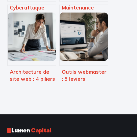
Cyberattaque
Maintenance
WEDA : 4
informatique à La
mesures
Défense : 30
d’urgence pour
minutes
sécuriser les
d’intervention,
données de vos
sécurité totale et
patients
infogérance
illimitée
Architecture de
Outils webmaster
site web : 4 piliers
: 5 leviers
pour une
techniques pour
structure SEO et
piloter
UX performante
l’indexation et la
performance de
votre site
Lumen
Capital