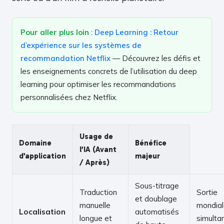
Pour aller plus loin
:
Deep Learning : Retour
d’expérience sur les systèmes de
recommandation Netflix
— Découvrez les défis et
les enseignements concrets de l’utilisation du deep
learning pour optimiser les recommandations
personnalisées chez Netflix.
Usage de
Domaine
Bénéfice
l’IA (Avant
d’application
majeur
/ Après)
Sous-titrage
Traduction
Sortie
et doublage
manuelle
mondia
Localisation
automatisés
longue et
simulta