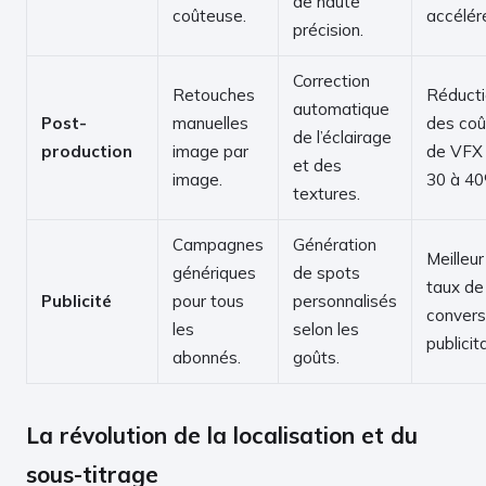
de haute
coûteuse.
accélér
précision.
Correction
Retouches
Réduct
automatique
Post-
manuelles
des coû
de l’éclairage
production
image par
de VFX
et des
image.
30 à 4
textures.
Campagnes
Génération
Meilleur
génériques
de spots
taux de
Publicité
pour tous
personnalisés
convers
les
selon les
publicita
abonnés.
goûts.
La révolution de la localisation et du
sous-titrage