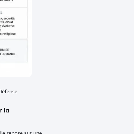
 Défense
r la
lle repose sur une