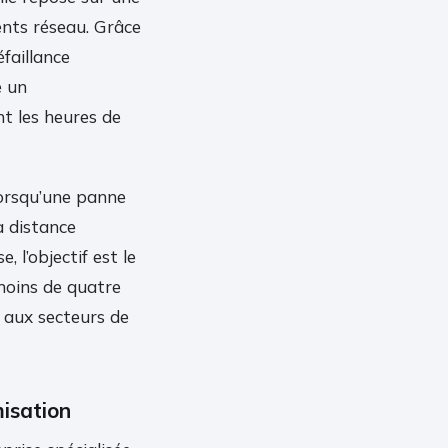
ents réseau. Grâce
éfaillance
e un
nt les heures de
Lorsqu’une panne
à distance
 l’objectif est le
moins de quatre
e aux secteurs de
misation