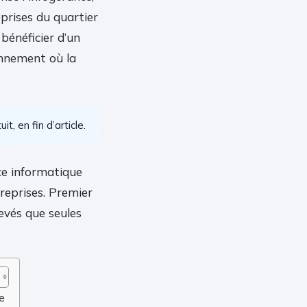
eprises du quartier
énéficier d’un
onnement où la
it, en fin d’article.
ice informatique
reprises. Premier
evés que seules
se