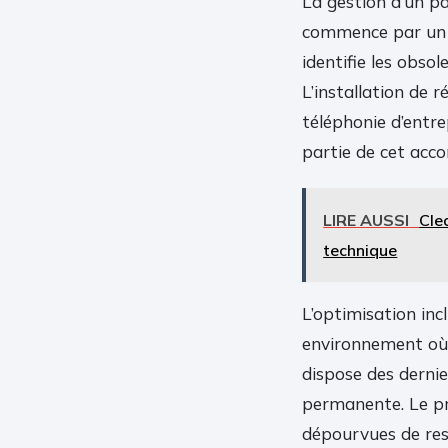
La gestion d’un pa
commence par u
identifie les obsol
L’installation de 
téléphonie d’entre
partie de cet ac
LIRE AUSSI
Cle
technique
L’optimisation inc
environnement où l
dispose des dernier
permanente. Le pr
dépourvues de ress