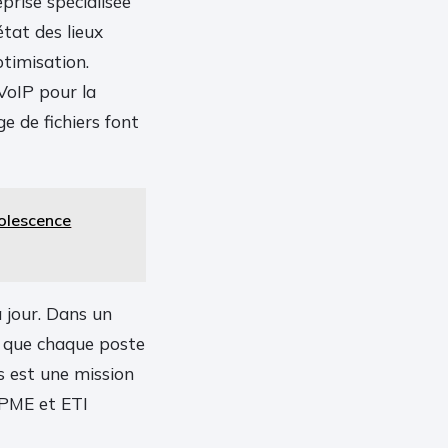
prise spécialisée
tat des lieux
ptimisation.
 VoIP pour la
e de fichiers font
solescence
à jour. Dans un
er que chaque poste
es est une mission
 PME et ETI