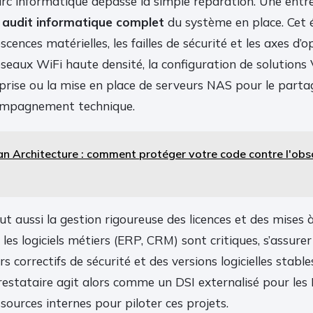
rc informatique dépasse la simple réparation. Une entre
n
audit informatique complet
du système en place. Cet é
escences matérielles, les failles de sécurité et les axes d’o
réseaux WiFi haute densité, la configuration de solutions
prise ou la mise en place de serveurs NAS pour le partag
compagnement technique.
an Architecture : comment protéger votre code contre l'ob
lut aussi la gestion rigoureuse des licences et des mises 
es logiciels métiers (ERP, CRM) sont critiques, s’assur
s correctifs de sécurité et des versions logicielles stabl
estataire agit alors comme un DSI externalisé pour les
ources internes pour piloter ces projets.