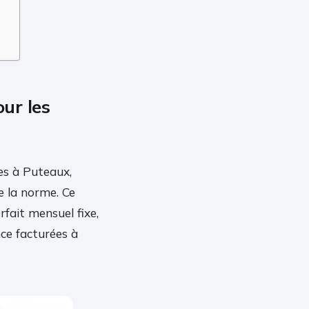
our les
es à Puteaux,
e la norme. Ce
fait mensuel fixe,
nce facturées à