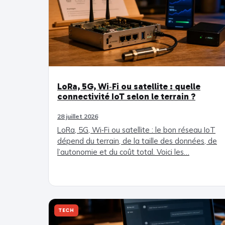
LoRa, 5G, Wi‑Fi ou satellite : quelle
connectivité IoT selon le terrain ?
28 juillet 2026
LoRa, 5G, Wi‑Fi ou satellite : le bon réseau IoT
dépend du terrain, de la taille des données, de
l’autonomie et du coût total. Voici les…
TECH