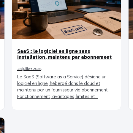
SaaS : le logiciel en ligne sans
installation, maintenu par abonnement
28 juillet 2026
Le SaaS (Software as a Service) désigne un
logiciel en ligne, hébergé dans le cloud et
maintenu par un fournisseur via abonnement.
Fonctionnement, avantages, limites et…