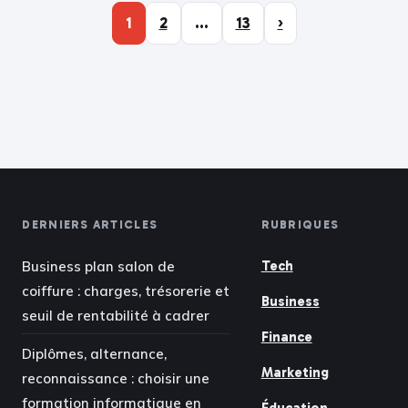
1
2
…
13
›
DERNIERS ARTICLES
RUBRIQUES
Business plan salon de
Tech
coiffure : charges, trésorerie et
Business
seuil de rentabilité à cadrer
Finance
Diplômes, alternance,
Marketing
reconnaissance : choisir une
formation informatique en