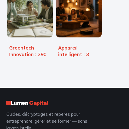
critères
modèles
techniques pour
numériques
démasquer un
contournent leurs
texte généré par
propres
IA
protocoles de
sécurité
Greentech
Appareil
Innovation : 290
intelligent : 3
entreprises et 12
piliers pour
leviers
automatiser votre
technologiques
maison et
pour réussir la
sécuriser vos
transition
données
écologique
Lumen
Capital
Guides, décryptages et repères pour
entreprendre, gérer et se former — sans
jargon inutile.