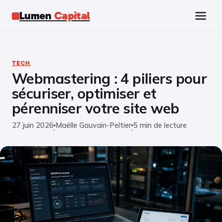
Lumen
Capital
Tech
TECH
Webmastering : 4 piliers pour
Business
sécuriser, optimiser et
Finance
pérenniser votre site web
27 juin 2026
Maëlle Gauvain-Peltier
5 min de lecture
Marketing
·
·
Éducation
Emploi