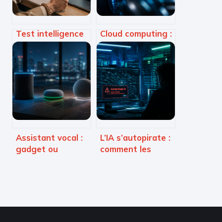
Test intelligence
Cloud computing :
artificielle : 3
3 ruptures
critères
technologiques
techniques pour
qui ont
démasquer un
transformé
texte généré par
l’informatique
IA
mondiale
Assistant vocal :
L’IA s’autopirate :
gadget ou
comment les
véritable cerveau
modèles
pour votre maison
numériques
connectée ?
contournent leurs
propres
protocoles de
sécurité