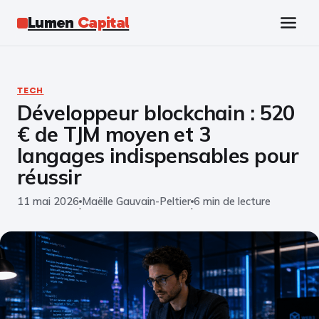
Lumen
Capital
Tech
TECH
Développeur blockchain : 520
Business
€ de TJM moyen et 3
Finance
langages indispensables pour
réussir
Marketing
11 mai 2026
Maëlle Gauvain-Peltier
6 min de lecture
·
·
Éducation
Emploi