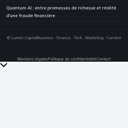
Quantum AI : entre promesses de richesse et réalité
d'une fraude financière
© Lumen Capital
Business · Finance · Tech · Marketing · Carrière
Mentions légales
Politique de confidentialité
Contact
Retour
en
haut