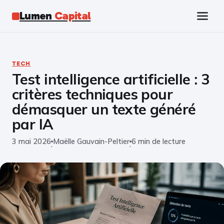
Lumen
Capital
Tech
TECH
Test intelligence artificielle : 3
Business
critères techniques pour
Finance
démasquer un texte généré
par IA
Marketing
3 mai 2026
Maëlle Gauvain-Peltier
6 min de lecture
·
·
Éducation
Emploi