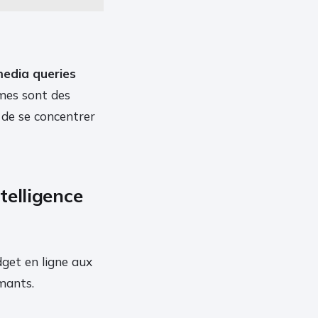
edia queries
mes sont des
 de se concentrer
telligence
get en ligne aux
rmants.