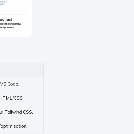
 VS Code.
e HTML/CSS.
r Tailwind CSS.
optimisation.