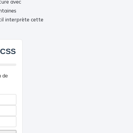
ture avec
ntaines
til interprète cette
e CSS
n de