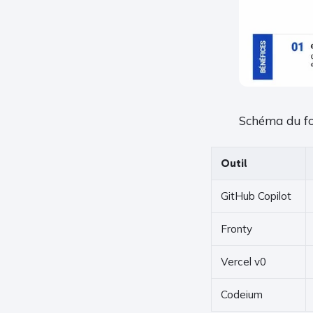
Schéma du fo
Outil
GitHub Copilot
Fronty
Vercel v0
Codeium