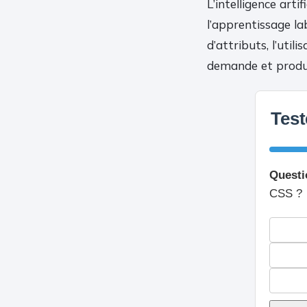
L’intelligence art
l’apprentissage l
d’attributs, l’util
demande et produ
Test
Questi
CSS ?