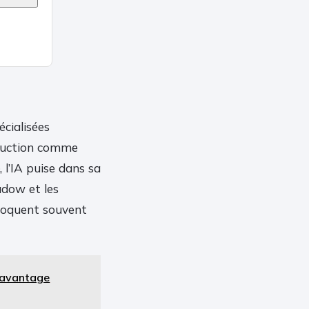
cialisées
truction comme
 l’IA puise dans sa
adow et les
bloquent souvent
n avantage