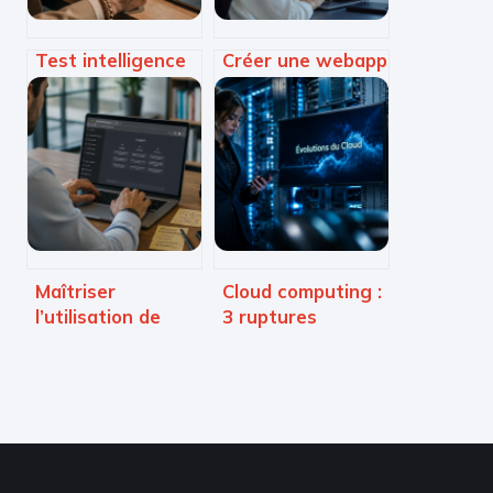
Test intelligence
Créer une webapp
artificielle : 3
: déployer vos
critères
outils métier sans
techniques pour
passer par les
démasquer un
stores
texte généré par
d’applications
IA
Maîtriser
Cloud computing :
l’utilisation de
3 ruptures
ChatGPT : 3
technologiques
techniques de
qui ont
prompting pour
transformé
doubler votre
l’informatique
productivité
mondiale