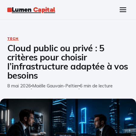
Lumen
Capital
Tech
TECH
Cloud public ou privé : 5
Business
critères pour choisir
Finance
l’infrastructure adaptée à vos
besoins
Marketing
8 mai 2026
Maëlle Gauvain-Peltier
6 min de lecture
·
·
Éducation
Emploi