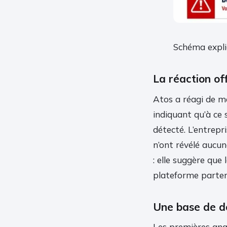
Schéma explic
La réaction off
Atos a réagi de ma
indiquant qu’à ce
détecté. L’entrepr
n’ont révélé aucun
: elle suggère que 
plateforme parten
Une base de d
Les premières ana