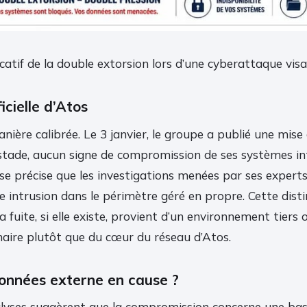
atif de la double extorsion lors d’une cyberattaque vis
icielle d’Atos
nière calibrée. Le 3 janvier, le groupe a publié une mise
 stade, aucun signe de compromission de ses systèmes in
ise précise que les investigations menées par ses expert
e intrusion dans le périmètre géré en propre. Cette disti
la fuite, si elle existe, provient d’un environnement tiers 
aire plutôt que du cœur du réseau d’Atos.
onnées externe en cause ?
lyses suggèrent que la compromission concerne une ba