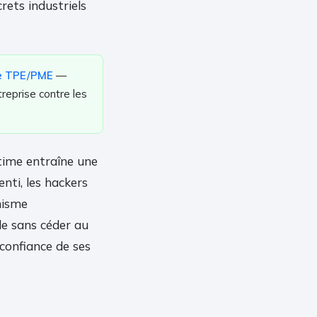
rets industriels
tre TPE/PME
—
reprise contre les
ctime entraîne une
nti, les hackers
nisme
cle sans céder au
confiance de ses