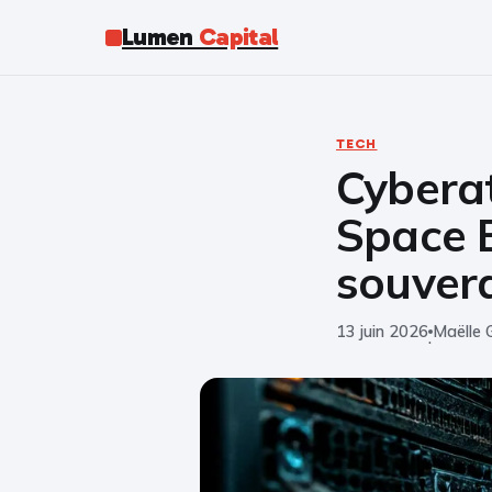
Lumen
Capital
TECH
Cybera
Space B
souver
13 juin 2026
Maëlle 
·