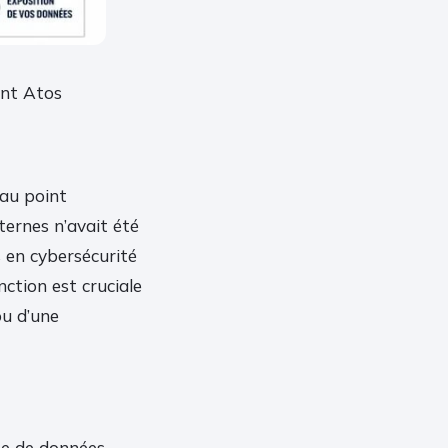
ant Atos
 au point
ternes n’avait été
s en cybersécurité
nction est cruciale
ou d’une
se de données