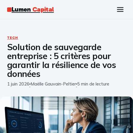
Lumen
Capital
Tech
TECH
Solution de sauvegarde
Business
entreprise : 5 critères pour
Finance
garantir la résilience de vos
données
Marketing
1 juin 2026
Maëlle Gauvain-Peltier
5 min de lecture
·
·
Éducation
Emploi