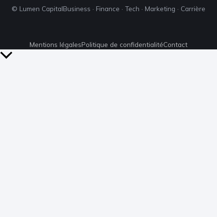
© Lumen Capital
Business · Finance · Tech · Marketing · Carrière
Mentions légales
Politique de confidentialité
Contact
Retour
en
haut