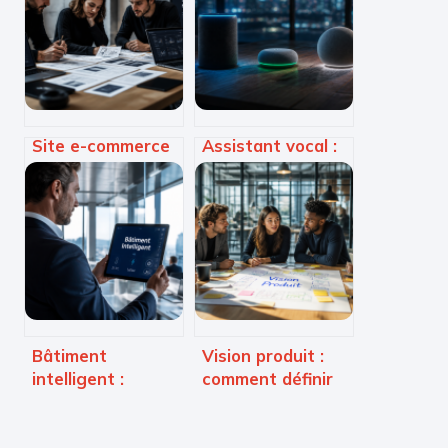
Site e-commerce
Assistant vocal :
sur mesure : 3
gadget ou
leviers pour
véritable cerveau
transformer vos
pour votre maison
contraintes
connectée ?
techniques en
avantage
concurrentiel
Bâtiment
Vision produit :
intelligent :
comment définir
comment réduire
une trajectoire
vos factures
claire pour
énergétiques de
transformer vos