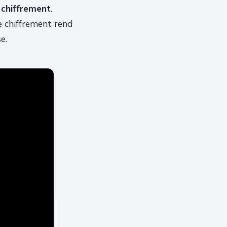
t
chiffrement
.
le chiffrement rend
e.