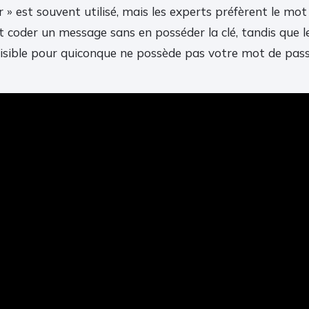
 » est souvent utilisé, mais les experts préfèrent le mo
it coder un message sans en posséder la clé, tandis que 
lisible pour quiconque ne possède pas votre mot de pass