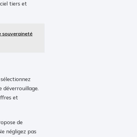
ciel tiers et
e souveraineté
s sélectionnez
 déverrouillage.
ffres et
ropose de
 Ne négligez pas