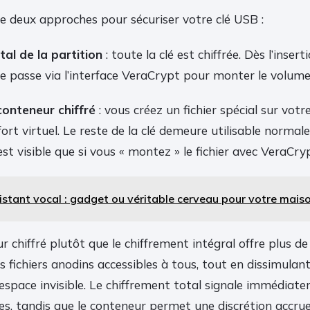
 deux approches pour sécuriser votre clé USB :
tal de la partition
: toute la clé est chiffrée. Dès l’inser
 passe via l’interface VeraCrypt pour monter le volume
conteneur chiffré
: vous créez un fichier spécial sur votre
rt virtuel. Le reste de la clé demeure utilisable normal
est visible que si vous « montez » le fichier avec VeraCry
istant vocal : gadget ou véritable cerveau pour votre mais
r chiffré plutôt que le chiffrement intégral offre plus de 
 fichiers anodins accessibles à tous, tout en dissimula
espace invisible. Le chiffrement total signale immédiat
s, tandis que le conteneur permet une discrétion accrue