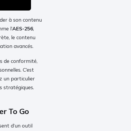
éder à son contenu
mme l’
AES-256
,
rète, le contenu
ation avancés.
fs de conformité,
nnelles. C’est
z un particulier
s stratégiques.
er To Go
ent d’un outil