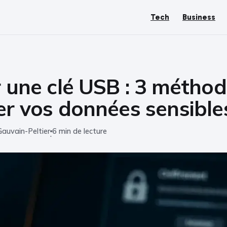
Tech
Business
r une clé USB : 3 métho
er vos données sensible
Gauvain-Peltier
6 min de lecture
·