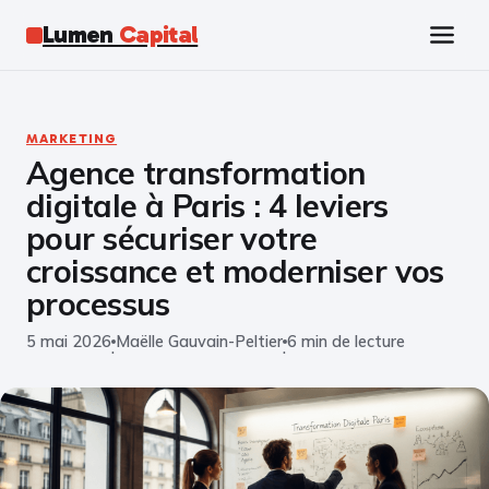
Lumen
Capital
Tech
MARKETING
Agence transformation
Business
digitale à Paris : 4 leviers
Finance
pour sécuriser votre
croissance et moderniser vos
Marketing
processus
5 mai 2026
Maëlle Gauvain-Peltier
6 min de lecture
Éducation
·
·
Emploi