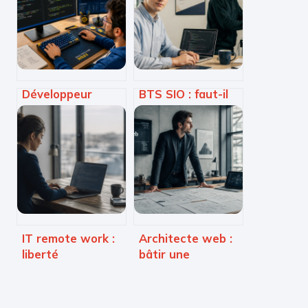
Développeur
BTS SIO : faut-il
Web3 : 6
viser l’emploi
langages clés
immédiat ou
pour maîtriser la
poursuivre vers
décentralisation
un Bac+5 ?
et réussir votre
carrière
IT remote work :
Architecte web :
liberté
bâtir une
géographique
infrastructure
totale ou risque
numérique
de déclassement
inébranlable face