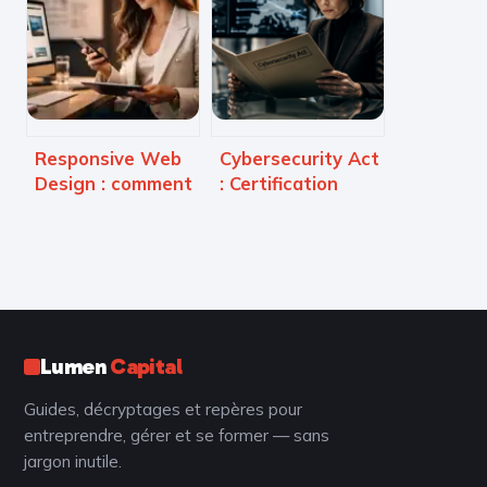
technique sans le
sans exploser
coût d’un
votre budget ?
recrutement
senior
Responsive Web
Cybersecurity Act
Design : comment
: Certification
maîtriser la grille
européenne,
fluide, les media
souveraineté
queries et le
numérique et
Mobile First ?
révision
stratégique 2026
Lumen
Capital
Guides, décryptages et repères pour
entreprendre, gérer et se former — sans
jargon inutile.