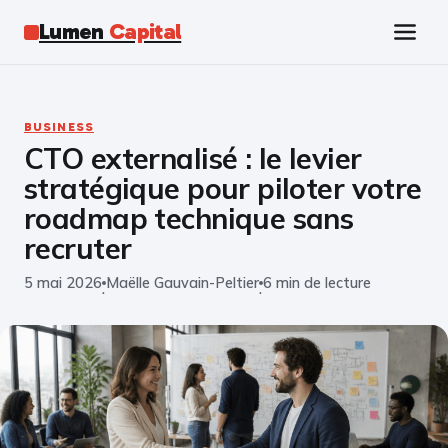
Lumen
Capital
Tech
BUSINESS
CTO externalisé : le levier
Business
stratégique pour piloter votre
Finance
roadmap technique sans
recruter
Marketing
5 mai 2026
Maëlle Gauvain-Peltier
6 min de lecture
·
·
Éducation
Emploi