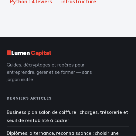
Python : 4 leviers
infrastructure
techniques pour
informatique : 4
transformer vos
leviers pour
données en
sécuriser et
avantage
optimiser votre
compétitif
système
Lumen
Capital
Guides, décryptages et repères pour
entreprendre, gérer et se former — sans
jargon inutile.
DERNIERS ARTICLES
Business plan salon de coiffure : charges, trésorerie et
seuil de rentabilité à cadrer
Diplômes, alternance, reconnaissance : choisir une