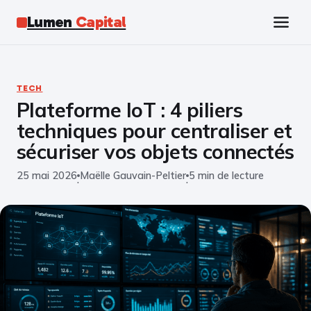
Lumen
Capital
Tech
TECH
Plateforme IoT : 4 piliers
Business
techniques pour centraliser et
Finance
sécuriser vos objets connectés
25 mai 2026
Maëlle Gauvain-Peltier
5 min de lecture
Marketing
·
·
Éducation
Emploi