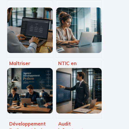
Maîtriser
NTIC en
l’utilisation de
entreprise : 4
ChatGPT : 3
leviers pour
techniques de
transformer vos
prompting pour
données en
doubler votre
avantage
productivité
concurrentiel
Développement
Audit