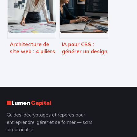
sécuriser vos
3 langages
marges et
indispensables
booster la
pour réussir
créativité
Architecture de
IA pour CSS :
site web : 4 piliers
générer un design
pour une
web moderne
structure SEO et
sans écrire une
UX performante
ligne de code
Lumen
Capital
Guides, décryptages et repères pour
entreprendre, gérer et se former — sans
jargon inutile.