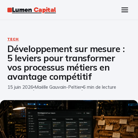
Lumen
Capital
Tech
TECH
Développement sur mesure :
Business
5 leviers pour transformer
Finance
vos processus métiers en
avantage compétitif
Marketing
15 juin 2026
Maëlle Gauvain-Peltier
6 min de lecture
·
·
Éducation
Emploi