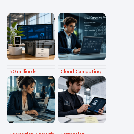
50 milliards
Cloud Computing
d’objets
Academy : 3
connectés :
étapes pour
comment l’IoT
transformer vos
transforme
compétences
l’industrie, la
techniques en
santé et la ville
expertise certifiée