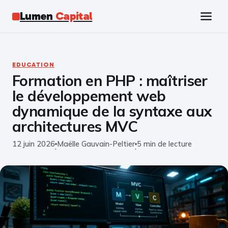
Lumen
Capital
Tech
EDUCATION
Formation en PHP : maîtriser
Business
le développement web
Finance
dynamique de la syntaxe aux
architectures MVC
Marketing
12 juin 2026
Maëlle Gauvain-Peltier
5 min de lecture
·
·
Éducation
Emploi