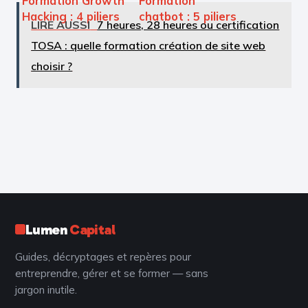
Formation Growth
Formation
Hacking : 4 piliers
chatbot : 5 piliers
LIRE AUSSI
7 heures, 28 heures ou certification
pour maîtriser
pour maîtriser le
TOSA : quelle formation création de site web
l’acquisition
RAG et les LLM
rapide
sans halluciner
choisir ?
Lumen
Capital
Guides, décryptages et repères pour
entreprendre, gérer et se former — sans
jargon inutile.