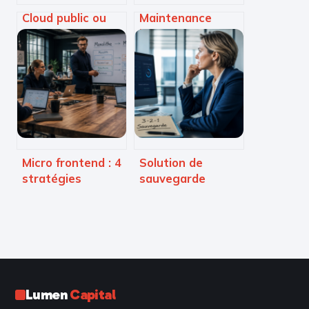
Cloud public ou
Maintenance
privé : 5 critères
informatique à La
pour choisir
Défense : 30
l’infrastructure
minutes
adaptée à vos
d’intervention,
besoins
sécurité totale et
infogérance
illimitée
Micro frontend : 4
Solution de
stratégies
sauvegarde
d’orchestration
entreprise : 5
pour briser le
critères pour
monolithe et
garantir la
gagner en agilité
résilience de vos
données
Lumen
Capital