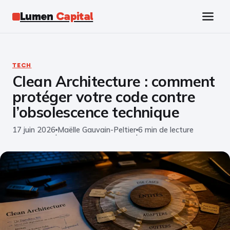
Lumen
Capital
Tech
TECH
Clean Architecture : comment
Business
protéger votre code contre
Finance
l’obsolescence technique
17 juin 2026
Maëlle Gauvain-Peltier
6 min de lecture
Marketing
·
·
Éducation
Emploi