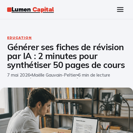
Lumen
Capital
Tech
EDUCATION
Générer ses fiches de révision
Business
par IA : 2 minutes pour
Finance
synthétiser 50 pages de cours
7 mai 2026
Maëlle Gauvain-Peltier
6 min de lecture
Marketing
·
·
Éducation
Emploi