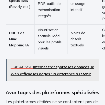
spécialisés
l’
PDF, outils de
un usage
(Revizly, etc.)
g
mémorisation
intensif.
v
intégrés.
P
Visualisation
C
Outils de
Moins de
spatiale, idéal
l
Mind
détails
pour les profils
e
Mapping IA
textuels.
visuels.
c
LIRE AUSSI
Internet transporte les données, le
Web affiche les pages : la différence à retenir
Avantages des plateformes spécialisées
Les plateformes dédiées ne se contentent pas de