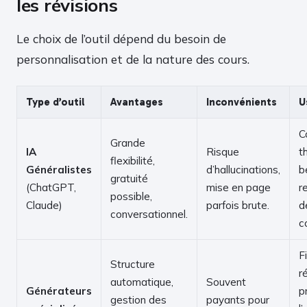
les révisions
Le choix de l’outil dépend du besoin de
personnalisation et de la nature des cours.
Type d’outil
Avantages
Inconvénients
U
C
Grande
IA
Risque
t
flexibilité,
Généralistes
d’hallucinations,
b
gratuité
(ChatGPT,
mise en page
r
possible,
Claude)
parfois brute.
d
conversationnel.
c
F
Structure
r
automatique,
Souvent
Générateurs
p
gestion des
payants pour