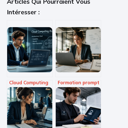
Articles Qui Pourraient Vous
Intéresser :
Cloud Computing
Formation prompt
Academy : 3
engineer : 5
étapes pour
leviers pour
transformer vos
maîtriser l’IA et
compétences
accélérer votre
techniques en
carrière
expertise certifiée