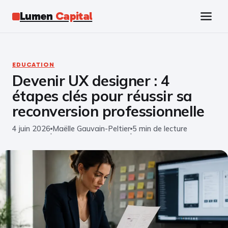
Lumen
Capital
Tech
EDUCATION
Devenir UX designer : 4
Business
étapes clés pour réussir sa
Finance
reconversion professionnelle
4 juin 2026
Maëlle Gauvain-Peltier
5 min de lecture
Marketing
·
·
Éducation
Emploi