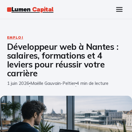
Lumen
Capital
Tech
EMPLOI
Développeur web à Nantes :
Business
salaires, formations et 4
Finance
leviers pour réussir votre
carrière
Marketing
1 juin 2026
Maëlle Gauvain-Peltier
4 min de lecture
·
·
Éducation
Emploi