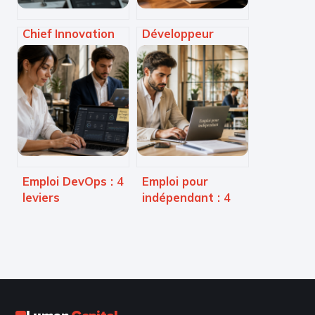
Chief Innovation
Développeur
Officer : pourquoi
frontend : le trait
ce rôle est
d’union entre
devenu le moteur
design, technique
de votre
et expérience
croissance
utilisateur
Emploi DevOps : 4
Emploi pour
leviers
indépendant : 4
stratégiques pour
leviers pour
négocier votre
sécuriser vos
salaire et réussir
missions sans
votre carrière
prospection
intensive