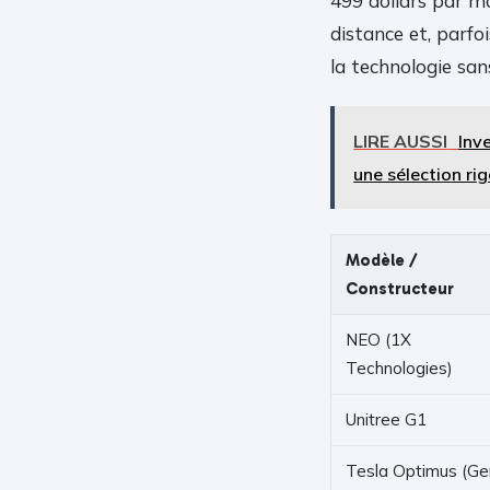
499 dollars par moi
distance et, parfo
la technologie san
LIRE AUSSI
Inv
une sélection ri
Modèle /
Constructeur
NEO (1X
Technologies)
Unitree G1
Tesla Optimus (Ge