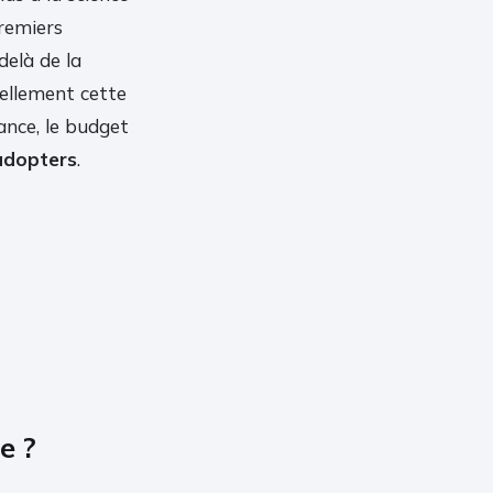
premiers
delà de la
ellement cette
ance, le budget
adopters
.
e ?