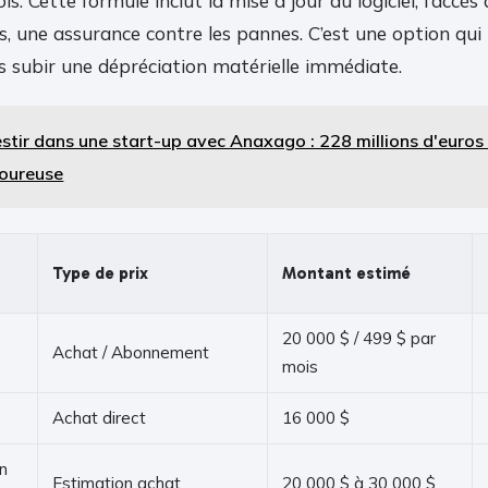
s. Cette formule inclut la mise à jour du logiciel, l’accès
is, une assurance contre les pannes. C’est une option qu
s subir une dépréciation matérielle immédiate.
estir dans une start-up avec Anaxago : 228 millions d'euro
goureuse
Type de prix
Montant estimé
20 000 $ / 499 $ par
Achat / Abonnement
mois
Achat direct
16 000 $
n
Estimation achat
20 000 $ à 30 000 $