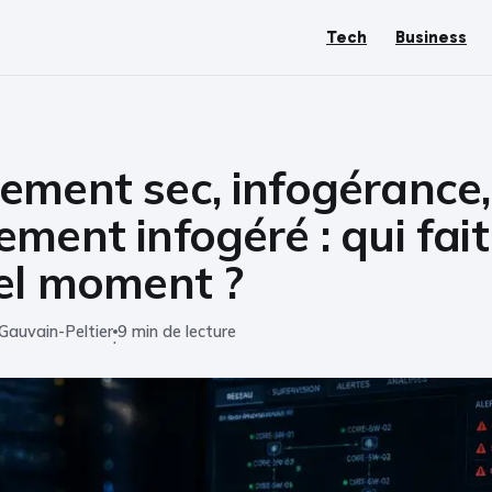
Tech
Business
ement sec, infogérance,
ment infogéré : qui fait
el moment ?
Gauvain-Peltier
9 min de lecture
·