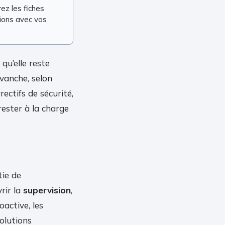
z les fiches
tions avec vos
qu’elle reste
evanche, selon
rrectifs de sécurité,
ester à la charge
tie de
rir la
supervision
,
oactive, les
olutions