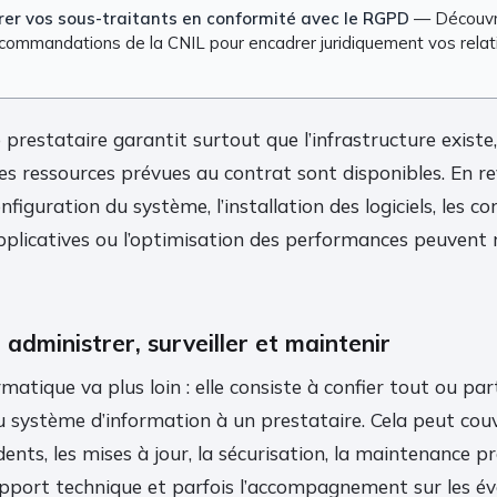
Gérer vos sous-traitants en conformité avec le RGPD
— Découvre
ecommandations de la CNIL pour encadrer juridiquement vos rela
 prestataire garantit surtout que l’infrastructure existe, 
les ressources prévues au contrat sont disponibles. En r
configuration du système, l’installation des logiciels, les co
pplicatives ou l’optimisation des performances peuvent r
 administrer, surveiller et maintenir
matique va plus loin : elle consiste à confier tout ou par
u système d’information à un prestataire. Cela peut couv
dents, les mises à jour, la sécurisation, la maintenance pr
upport technique et parfois l’accompagnement sur les év