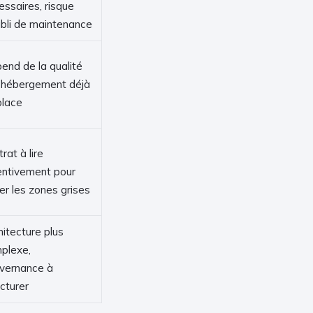
essaires, risque
ubli de maintenance
end de la qualité
l’hébergement déjà
place
rat à lire
entivement pour
ter les zones grises
hitecture plus
plexe,
vernance à
ucturer