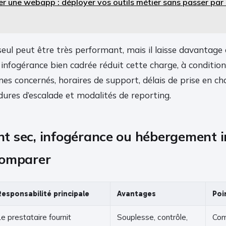
er une webapp : déployer vos outils métier sans passer par 
ul peut être très performant, mais il laisse davantage 
e infogérance bien cadrée réduit cette charge, à conditio
èmes concernés, horaires de support, délais de prise en cha
ures d’escalade et modalités de reporting.
 sec, infogérance ou hébergement in
comparer
Responsabilité principale
Avantages
Poi
e prestataire fournit
Souplesse, contrôle,
Com