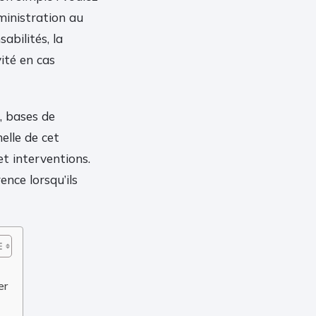
ministration au
abilités, la
vité en cas
, bases de
elle de cet
et interventions.
nce lorsqu’ils
er