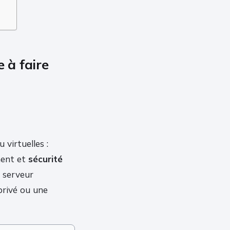
 à faire
virtuelles :
ment et
sécurité
n serveur
privé ou une