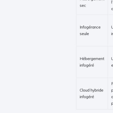
l
sec
Infogérance
seule
i
Hébergement
infogéré
Cloud hybride
infogéré