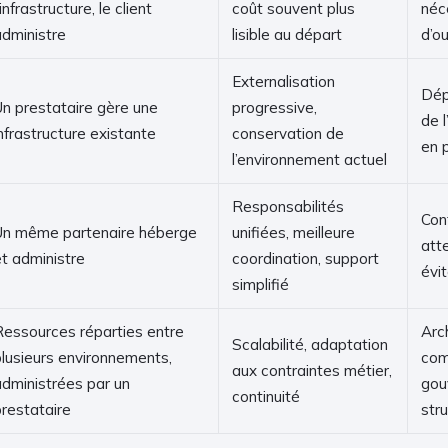
’infrastructure, le client
coût souvent plus
néc
administre
lisible au départ
d’o
Externalisation
Dép
Un prestataire gère une
progressive,
de 
nfrastructure existante
conservation de
en 
l’environnement actuel
Responsabilités
Cont
Un même partenaire héberge
unifiées, meilleure
att
et administre
coordination, support
évi
simplifié
Ressources réparties entre
Arc
Scalabilité, adaptation
plusieurs environnements,
com
aux contraintes métier,
administrées par un
gou
continuité
prestataire
str