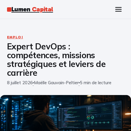
Lumen
Capital
Tech
EMPLOI
Expert DevOps :
Business
compétences, missions
Finance
stratégiques et leviers de
carrière
Marketing
8 juillet 2026
Maëlle Gauvain-Peltier
5 min de lecture
·
·
Éducation
Emploi