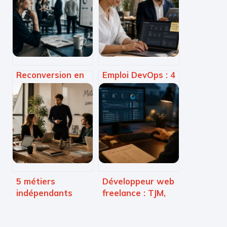
Reconversion en
Emploi DevOps : 4
data analyst : 3
leviers
étapes clés pour
stratégiques pour
réussir votre
négocier votre
transition
salaire et réussir
professionnelle
votre carrière
5 métiers
Développeur web
indépendants
freelance : TJM,
lucratifs : revenus
stack technique
réels et leviers de
et 4 leviers pour