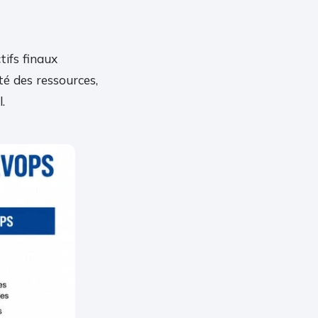
ifs finaux
ité des ressources,
.