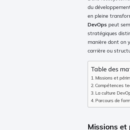
du développement 
en pleine transfo
DevOps
peut semb
stratégiques distin
manière dont on y 
carrière ou struct
Table des ma
Missions et périm
Compétences tech
La culture DevOp
Parcours de form
Missions et 