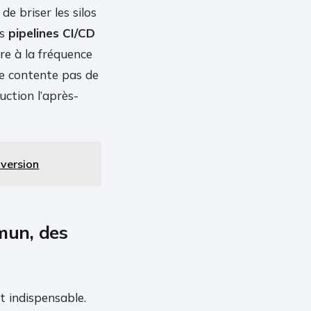
de briser les silos
es
pipelines CI/CD
re à la fréquence
se contente pas de
uction l’après-
nversion
mun, des
t indispensable.