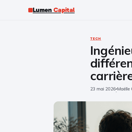
Lumen
Capital
TECH
Ingénie
différe
carrièr
23 mai 2026
Maëlle 
·