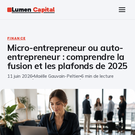
Lumen
Capital
Tech
FINANCE
Micro-entrepreneur ou auto-
Business
entrepreneur : comprendre la
Finance
fusion et les plafonds de 2025
11 juin 2026
Maëlle Gauvain-Peltier
6 min de lecture
Marketing
·
·
Éducation
Emploi