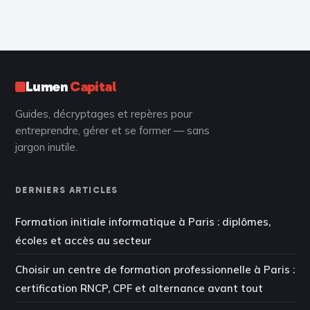
entre immobilier,
LLM et les 3
PME et Girardin ?
piliers pour capter
la valeur
Lumen
Capital
Guides, décryptages et repères pour
entreprendre, gérer et se former — sans
jargon inutile.
DERNIERS ARTICLES
Formation initiale informatique à Paris : diplômes,
écoles et accès au secteur
Choisir un centre de formation professionnelle à Paris :
certification RNCP, CPF et alternance avant tout