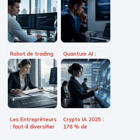
Robot de trading
Quantum AI :
automatique : 93
entre promesses
stratégies, 2
de richesse et
minutes de
réalité d’une
gestion et la fin
fraude financière
des erreurs
humaines ?
Les Entreprêteurs
Crypto IA 2025 :
: faut-il diversifier
178 % de
son épargne
croissance des