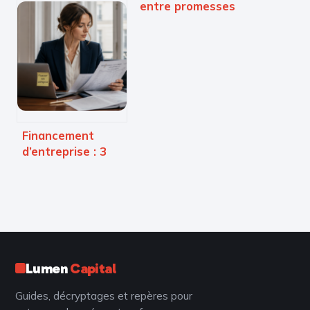
automatique : 93
entre promesses
stratégies, 2
de richesse et
minutes de
réalité d’une
gestion et la fin
fraude financière
des erreurs
humaines ?
Financement
d’entreprise : 3
leviers cumulables
pour franchir le
cap des 3 ans
Lumen
Capital
Guides, décryptages et repères pour