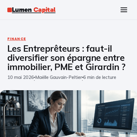
Lumen
Capital
Tech
FINANCE
Les Entreprêteurs : faut-il
Business
diversifier son épargne entre
Finance
immobilier, PME et Girardin ?
10 mai 2026
Maëlle Gauvain-Peltier
6 min de lecture
Marketing
·
·
Éducation
Emploi