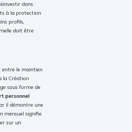
éinvestir dans
ts à la protection
ins profils,
melle doit être
r entre le maintien
à la Création
age sous forme de
t personnel
car il démontre une
n mensuel signifie
er sur un