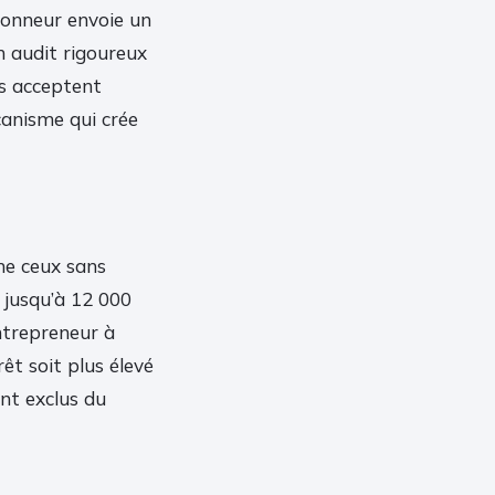
honneur envoie un
n audit rigoureux
es acceptent
canisme qui crée
me ceux sans
t jusqu’à 12 000
ntrepreneur à
êt soit plus élevé
ont exclus du