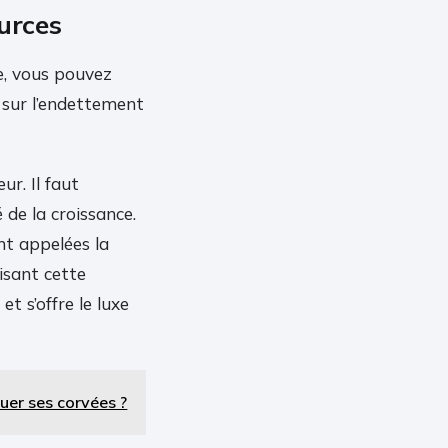
ources
e, vous pouvez
 sur l’endettement
r. Il faut
 de la croissance.
nt appelées la
uisant cette
et s’offre le luxe
uer ses corvées ?