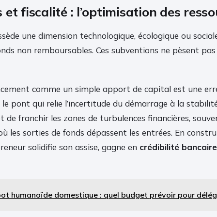
et fiscalité : l’optimisation des ress
ossède une dimension technologique, écologique ou social
onds non remboursables. Ces subventions ne pèsent pas
ncement comme un simple apport de capital est une erreu
e pont qui relie l’incertitude du démarrage à la stabilité
de franchir les zones de turbulences financières, souve
 où les sorties de fonds dépassent les entrées. En constr
preneur solidifie son assise, gagne en
crédibilité bancaire
ot humanoïde domestique : quel budget prévoir pour délég