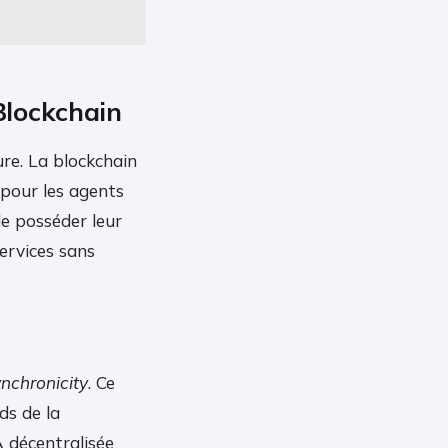
Blockchain
ure. La blockchain
 pour les agents
e posséder leur
services sans
ynchronicity
. Ce
ds de la
A décentralisée