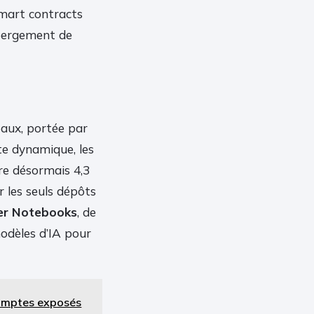
smart contracts
hébergement de
baux, portée par
te dynamique, les
re désormais 4,3
 les seuls dépôts
er Notebooks
, de
modèles d’IA pour
comptes exposés