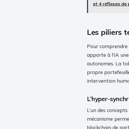
et 4 réflexes de
Les piliers
Pour comprendre le
apporte à l’IA un
autonomes. La tok
propre portefeuill
intervention huma
L’hyper-synchr
L’un des concepts 
mécanisme permet 
blockchain de par