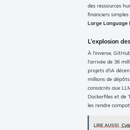
des ressources hu
financiers simples
Large Language 
L’explosion de
À l’inverse, GitH
l’arrivée de 36 mi
projets d’IA déce
millions de dépôt
consacrés aux LLM
Dockerfiles et de 
les rendre compat
LIRE AUSSI
Cyb