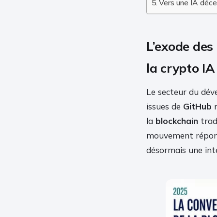
Vers une IA déce
L’exode des
la crypto IA
Le secteur du dév
issues de
GitHub
r
la
blockchain
tradi
mouvement répond
désormais une inte