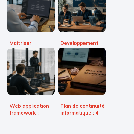
Maîtriser
Développement
l’utilisation de
Python : 4 leviers
ChatGPT : 3
techniques pour
techniques de
transformer vos
prompting pour
données en
doubler votre
avantage
productivité
compétitif
Web application
Plan de continuité
framework :
informatique : 4
comment choisir
étapes pour
l’architecture qui
sécuriser votre
garantit votre
activité face aux