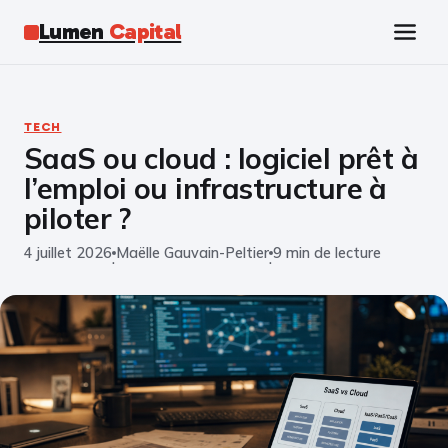
Lumen
Capital
Tech
TECH
SaaS ou cloud : logiciel prêt à
Business
l’emploi ou infrastructure à
Finance
piloter ?
4 juillet 2026
Maëlle Gauvain-Peltier
9 min de lecture
Marketing
·
·
Éducation
Emploi