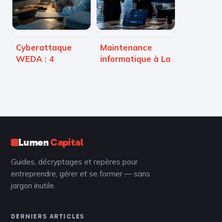
booster la
pour réussir
créativité
Cyberattaque
Maintenance
WEDA : 4
informatique à La
mesures
Défense : 30
d’urgence pour
minutes
sécuriser les
d’intervention,
données de vos
sécurité totale et
patients
infogérance
illimitée
Lumen
Capital
Guides, décryptages et repères pour
entreprendre, gérer et se former — sans
jargon inutile.
DERNIERS ARTICLES