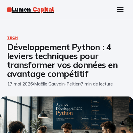
Lumen
Capital
Tech
TECH
Développement Python : 4
Business
leviers techniques pour
Finance
transformer vos données en
avantage compétitif
Marketing
17 mai 2026
Maëlle Gauvain-Peltier
7 min de lecture
·
·
Éducation
Emploi