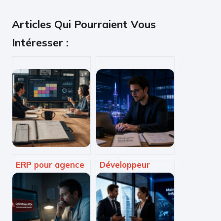
Articles Qui Pourraient Vous
Intéresser :
ERP pour agence
Développeur
de communication
blockchain : 520 €
: 5 leviers pour
de TJM moyen et
sécuriser vos
3 langages
marges et
indispensables