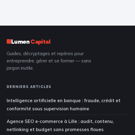
claire pour
Bears et enjeux
transformer vos
de souveraineté
idées en succès
numérique
Lumen
Capital
Guides, décryptages et repères pour
entreprendre, gérer et se former — sans
jargon inutile.
DERNIERS ARTICLES
Intelligence artificielle en banque : fraude, crédit et
conformité sous supervision humaine
Agence SEO e-commerce à Lille : audit, contenu,
netlinking et budget sans promesses floues