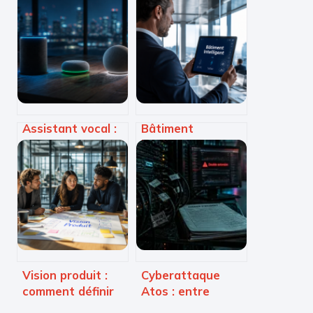
Assistant vocal :
Bâtiment
gadget ou
intelligent :
véritable cerveau
comment réduire
pour votre maison
vos factures
connectée ?
énergétiques de
30% grâce à la
gestion
connectée
Vision produit :
Cyberattaque
comment définir
Atos : entre
une trajectoire
menace de Space