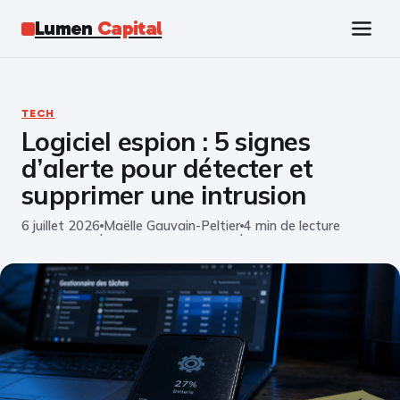
Lumen
Capital
Tech
TECH
Logiciel espion : 5 signes
Business
d’alerte pour détecter et
Finance
supprimer une intrusion
6 juillet 2026
Maëlle Gauvain-Peltier
4 min de lecture
Marketing
·
·
Éducation
Emploi