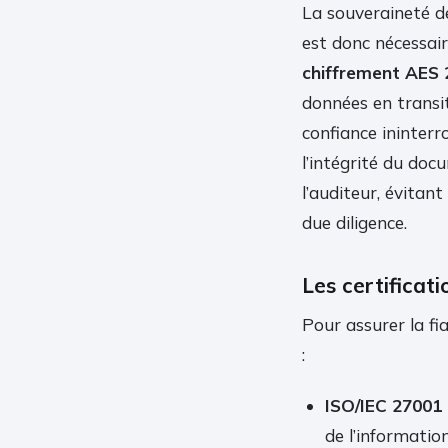
La souveraineté d
est donc nécessair
chiffrement AES 
données en transi
confiance ininterr
l’intégrité du doc
l’auditeur, évitan
due diligence.
Les certificati
Pour assurer la fia
:
ISO/IEC 27001 
de l’information