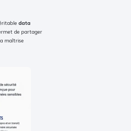
éritable
data
permet de partager
la maîtrise