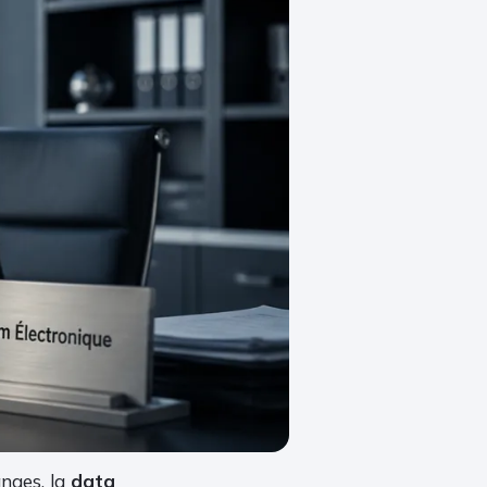
nges, la
data