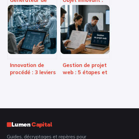
lettres IA : 3
comment allier
minutes pour
durabilité,
rédiger vos
technologie et
courriers
usage quotidien ?
professionnels
sans erreur
Innovation de
Gestion de projet
procédé : 3 leviers
web : 5 étapes et
pour booster
outils pour livrer
votre rentabilité
sans dériver
sans changer de
produit
Lumen
Capital
Guides, décryptages et repères pour