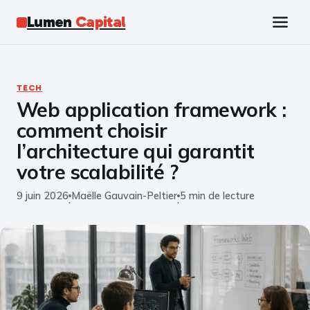
Lumen
Capital
Tech
TECH
Web application framework :
Business
comment choisir
Finance
l’architecture qui garantit
votre scalabilité ?
Marketing
9 juin 2026
Maëlle Gauvain-Peltier
5 min de lecture
·
·
Éducation
Emploi