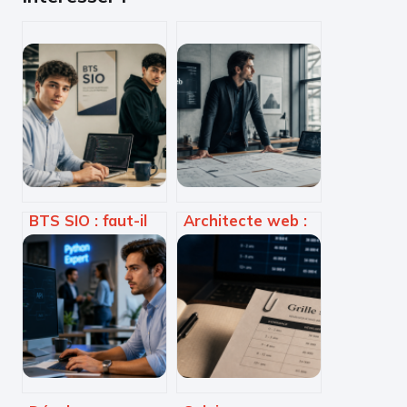
BTS SIO : faut-il
Architecte web :
viser l’emploi
bâtir une
immédiat ou
infrastructure
poursuivre vers
numérique
un Bac+5 ?
inébranlable face
aux pics de trafic