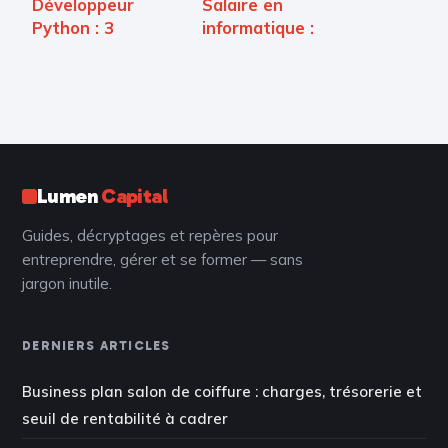
Développeur
Salaire en
Python : 3
informatique :
frameworks
cloud, data et
essentiels et le
cybersécurité
parcours pour
creusent l’écart
transformer un
script en carrière
Lumen
Capital
Guides, décryptages et repères pour
entreprendre, gérer et se former — sans
jargon inutile.
DERNIERS ARTICLES
Business plan salon de coiffure : charges, trésorerie et
seuil de rentabilité à cadrer