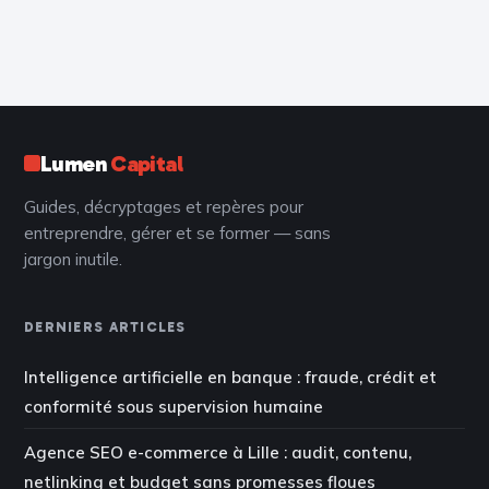
géographique
totale ou risque
de déclassement
professionnel ?
Lumen
Capital
Guides, décryptages et repères pour
entreprendre, gérer et se former — sans
jargon inutile.
DERNIERS ARTICLES
Intelligence artificielle en banque : fraude, crédit et
conformité sous supervision humaine
Agence SEO e-commerce à Lille : audit, contenu,
netlinking et budget sans promesses floues