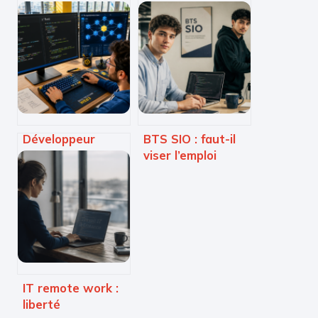
Développeur
BTS SIO : faut-il
Web3 : 6
viser l’emploi
langages clés
immédiat ou
pour maîtriser la
poursuivre vers
décentralisation
un Bac+5 ?
et réussir votre
carrière
IT remote work :
liberté