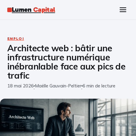
Lumen
Capital
Tech
EMPLOI
Architecte web : bâtir une
Business
infrastructure numérique
Finance
inébranlable face aux pics de
trafic
Marketing
18 mai 2026
Maëlle Gauvain-Peltier
6 min de lecture
·
·
Éducation
Emploi