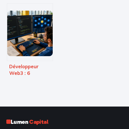
Développeur
Web3 : 6
langages clés
pour maîtriser la
décentralisation
et réussir votre
carrière
Lumen
Capital