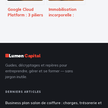
Google Cloud
Immobilisation
Platform : 3 piliers
incorporelle :
pour optimiser
comptes 20, seuil
votre
de 500 € HT et
infrastructure et
amortissement
vos données
Lumen
Capital
Guides, décryptages et repères pour
entreprendre, gérer et se former — sans
jargon inutile.
DERNIERS ARTICLES
Business plan salon de coiffure : charges, trésorerie et