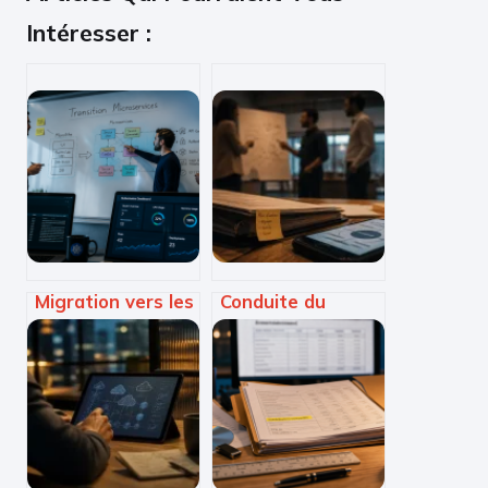
Intéresser :
Migration vers les
Conduite du
microservices : les
changement : 3
critères pour
leviers
choisir une
psychologiques
agence experte
pour transformer
et garantir votre
les résistances en
réussite
adhésion