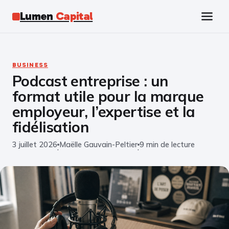
Lumen
Capital
Tech
BUSINESS
Podcast entreprise : un
Business
format utile pour la marque
Finance
employeur, l’expertise et la
fidélisation
Marketing
3 juillet 2026
Maëlle Gauvain-Peltier
9 min de lecture
·
·
Éducation
Emploi