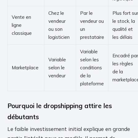
Chez le
Par le
Plus fort su
Vente en
vendeur
vendeur ou
le stock, la
ligne
ou son
un
qualité et
classique
logisticien
prestataire
les délais
Variable
Encadré pa
Variable
selon les
les règles
Marketplace
selon le
conditions
de la
vendeur
de la
marketplac
plateforme
Pourquoi le dropshipping attire les
débutants
Le faible investissement initial explique en grande