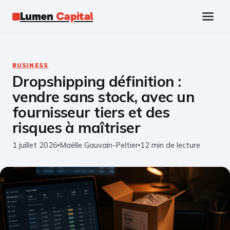
Lumen
Capital
Tech
BUSINESS
Dropshipping définition :
Business
vendre sans stock, avec un
Finance
fournisseur tiers et des
risques à maîtriser
Marketing
1 juillet 2026
Maëlle Gauvain-Peltier
12 min de lecture
·
·
Éducation
Emploi