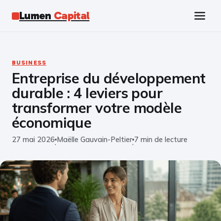
Lumen
Capital
Tech
BUSINESS
Entreprise du développement
Business
durable : 4 leviers pour
Finance
transformer votre modèle
économique
Marketing
27 mai 2026
Maëlle Gauvain-Peltier
7 min de lecture
·
·
Éducation
Emploi