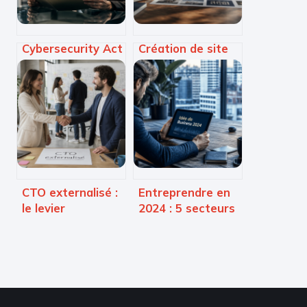
Cybersecurity Act
Création de site
: Certification
web à Paris 2e :
européenne,
convertissez vos
souveraineté
visiteurs locaux
numérique et
en clients fidèles
révision
stratégique 2026
CTO externalisé :
Entreprendre en
le levier
2024 : 5 secteurs
stratégique pour
rentables et la
piloter votre
méthode pour
roadmap
valider votre
technique sans
projet sans risque
recruter