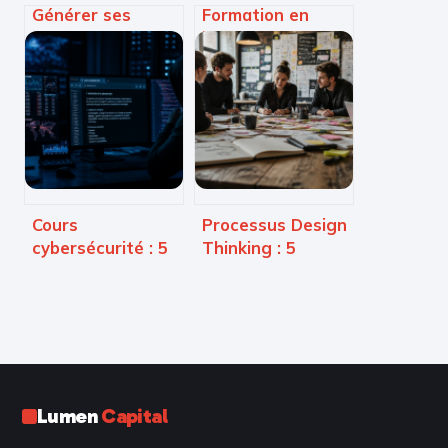
Générer ses
Formation en
fiches de révision
intelligence
par IA : 2 minutes
artificielle : 5
pour synthétiser
critères pour
50 pages de cours
choisir le parcours
adapté à votre
carrière
Cours
Processus Design
cybersécurité : 5
Thinking : 5
modules
étapes pour
indispensables
transformer vos
pour devenir
idées en solutions
analyste SOC
concrètes
Lumen
Capital