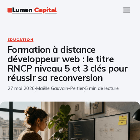
Lumen
Capital
Tech
EDUCATION
Formation à distance
Business
développeur web : le titre
Finance
RNCP niveau 5 et 3 clés pour
réussir sa reconversion
Marketing
27 mai 2026
Maëlle Gauvain-Peltier
5 min de lecture
·
·
Éducation
Emploi