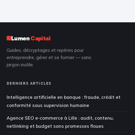
votre interface en
Français ciblés et
moteur de
3 méthodes pour
croissance
reprendre le
contrôle
Lumen
Capital
Guides, décryptages et repères pour
entreprendre, gérer et se former — sans
jargon inutile.
DERNIERS ARTICLES
Intelligence artificielle en banque : fraude, crédit et
conformité sous supervision humaine
Agence SEO e-commerce à Lille : audit, contenu,
netlinking et budget sans promesses floues