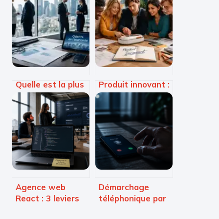
Quelle est la plus
Produit innovant :
grosse entreprise
transformer une
de France ?
idée brute en
Chiffre d’affaires
succès
contre
commercial
capitalisation
durable
boursière
Agence web
Démarchage
React : 3 leviers
téléphonique par
pour transformer
IA : 73% des