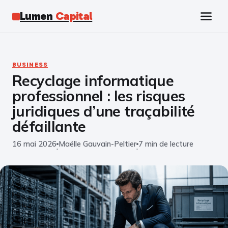
Lumen
Capital
Tech
BUSINESS
Recyclage informatique
Business
professionnel : les risques
Finance
juridiques d’une traçabilité
défaillante
Marketing
16 mai 2026
Maëlle Gauvain-Peltier
7 min de lecture
·
·
Éducation
Emploi