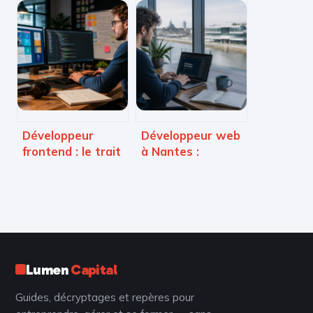
d’assistance
Officer : pourquoi
informatique :
ce rôle est
missions,
devenu le moteur
compétences et
de votre
accès au métier
croissance
Développeur
Développeur web
frontend : le trait
à Nantes :
d’union entre
salaires,
design, technique
formations et 4
et expérience
leviers pour
utilisateur
réussir votre
carrière
Lumen
Capital
Guides, décryptages et repères pour