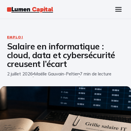
Lumen
Capital
Tech
EMPLOI
Salaire en informatique :
Business
cloud, data et cybersécurité
Finance
creusent l’écart
2 juillet 2026
Maëlle Gauvain-Peltier
7 min de lecture
Marketing
·
·
Éducation
Emploi