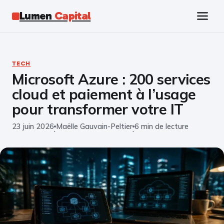
Lumen
Capital
Tech
TECH
Microsoft Azure : 200 services
Business
cloud et paiement à l’usage
Finance
pour transformer votre IT
23 juin 2026
Maëlle Gauvain-Peltier
6 min de lecture
Marketing
·
·
Éducation
Emploi