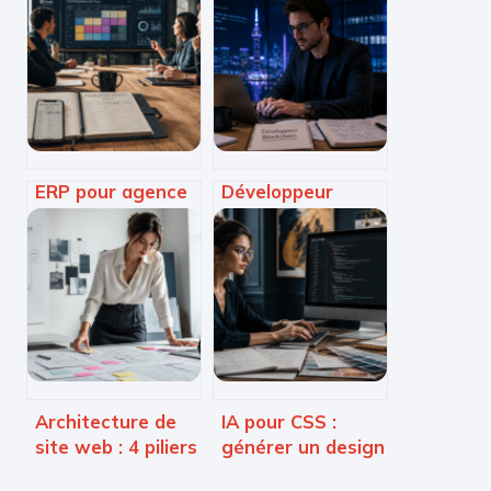
ERP pour agence
Développeur
de communication
blockchain : 520 €
: 5 leviers pour
de TJM moyen et
sécuriser vos
3 langages
marges et
indispensables
booster la
pour réussir
créativité
Architecture de
IA pour CSS :
site web : 4 piliers
générer un design
pour une
web moderne